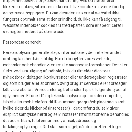
http://minecookies.org/cookiehandtering Hvis du sletter eller
blokerer cookies, vil annoncer kunne blive mindre relevante for dig
og optræde hyppigere. Du kan desuden risikere at websitet ikke
fungerer optimalt samt at der er indhold, du ikke kan få adgang til.
Websitet indeholder cookies fra tredjeparter, som er specificeret i
oversigten nederst på denne side.
Persondata generelt
Personoplysninger er alle slags informationer, der i et eller andet
omfang kan henføres til dig. Når du benytter vores website,
indsamler og behandler vi en række sådanne informationer. Det sker
f.eks. ved alm. tilgang af indhold, hvis du tilmelder dig vores
nyhedsbrev, deltager i konkurrencer eller undersøgelser, registrerer
dig som bruger eller abonnent, øvrig brug af services eller foretager
køb via websitet. Vi indsamler og behandler typisk følgende typer af
oplysninger: Et unikt ID og tekniske oplysninger om din computer,
tablet eller mobiltelefon, dit IP-nummer, geografisk placering, samt
hvilke sider du klikker på (interesser). I det omfang du selv giver
eksplicit samtykke hertil og selv indtaster informationerne behandles
desuden: Navn, telefonnummer, e-mail, adresse og
betalingsoplysninger. Det sker som regel, når du opretter et login