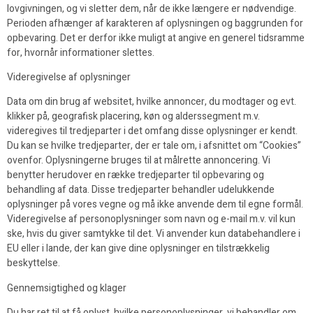
lovgivningen, og vi sletter dem, når de ikke længere er nødvendige.
Perioden afhænger af karakteren af oplysningen og baggrunden for
opbevaring. Det er derfor ikke muligt at angive en generel tidsramme
for, hvornår informationer slettes.
Videregivelse af oplysninger
Data om din brug af websitet, hvilke annoncer, du modtager og evt.
klikker på, geografisk placering, køn og alderssegment m.v.
videregives til tredjeparter i det omfang disse oplysninger er kendt.
Du kan se hvilke tredjeparter, der er tale om, i afsnittet om “Cookies”
ovenfor. Oplysningerne bruges til at målrette annoncering. Vi
benytter herudover en række tredjeparter til opbevaring og
behandling af data. Disse tredjeparter behandler udelukkende
oplysninger på vores vegne og må ikke anvende dem til egne formål.
Videregivelse af personoplysninger som navn og e-mail m.v. vil kun
ske, hvis du giver samtykke til det. Vi anvender kun databehandlere i
EU eller i lande, der kan give dine oplysninger en tilstrækkelig
beskyttelse.
Gennemsigtighed og klager
Du har ret til at få oplyst, hvilke personoplysninger, vi behandler om